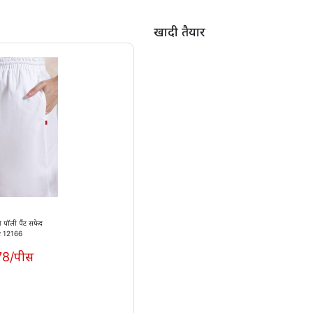
खादी तैयार
 पॉली पैंट सफेद
ः 12166
78/पीस