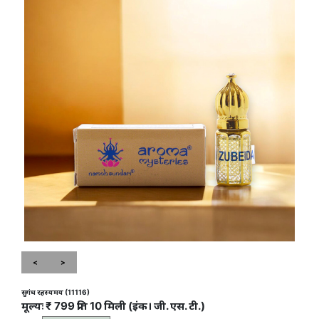
<
>
सुगंध रहस्यमय (11116)
मूल्यः ₹ 799 प्रति 10 मिली (इंक। जी. एस. टी.)