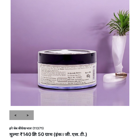
<
>
हरे सेब की देखभाल (11371)
मूल्यः ₹140 प्रति 50 ग्राम (इंक। जी. एस. टी.)