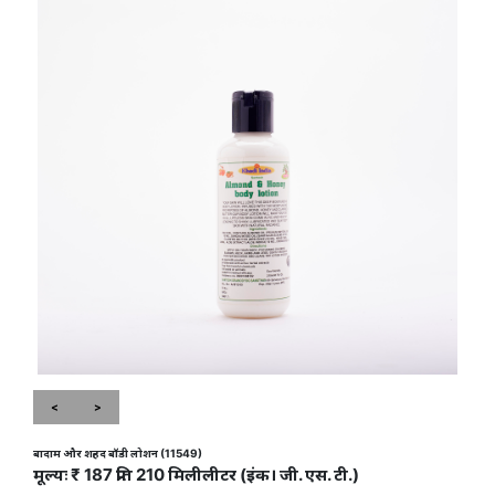
<
>
बादाम और शहद बॉडी लोशन (11549)
मूल्यः ₹ 187 प्रति 210 मिलीलीटर (इंक। जी. एस. टी.)