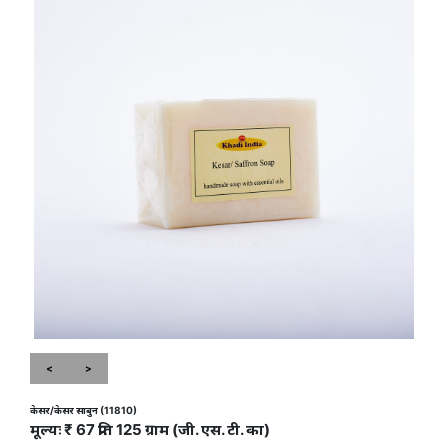
<
>
केसर/केसर साबुन (11810)
मूल्यः ₹ 67 प्रति 125 ग्राम (जी. एस. टी. का)