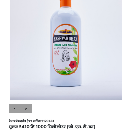
<
>
केशवर्धक हर्बल हेयर क्लींजर (12046)
मूल्यः ₹410 प्रति 1000 मिलीलीटर (जी. एस. टी. का)