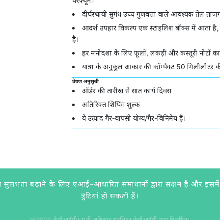
परफ्यूम।
दीर्घस्थायी सुगंध उच्च गुणवत्ता वाले आवश्यक तेल ताजगी
आदर्श उपहार विकल्प एक स्टाइलिश बॉक्स में आता है
है।
हर मनोदशा के लिए फूलों, लकड़ी और कस्तूरी नोटों का
यात्रा के अनुकूल आकार की कॉम्पैक्ट 50 मिलीलीटर क
प्रेषण अनुसूची
ऑर्डर की तारीख से सात कार्य दिवस
अतिरिक्त शिपिंग शुल्क
ये उत्पाद गैर-वापसी योग्य/गैर-विनिमेय हैं।
लभता बढ़ाने के लिए एआई-आधारित समाधानों द्वारा सक्षम है और इसमें लगात
त्रुटियां हो सकती हैं।
@2020 केवीआईसी। सभी अधिकार सुरक्षित। केवीआईसी द्वारा विकसित।